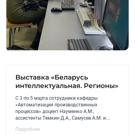
Выставка «Беларусь
интеллектуальная. Регионы»
С 3 по 5 марта сотрудники кафедры
«Автоматизация производственных
процессов» доцент Науменко А.М.;
ассистенты Темкин Д.А., Самусев А.М. и
Туманов В.С.; а также студенты приняли
Подробнее
участие в выставке научно-технических