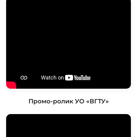
Проведение мастер-
классов способствует
развитию у учащихся
информационной
культуры и
взаимодействию с
миром технического
творчества. Авторское
воплощение замысла в
автоматизированные
модели и проекты
особенно важно для
старших дошкольников,
у которых наиболее
выражена
Промо-ролик УО «ВГТУ»
исследовательская
(творческая)
деятельность.