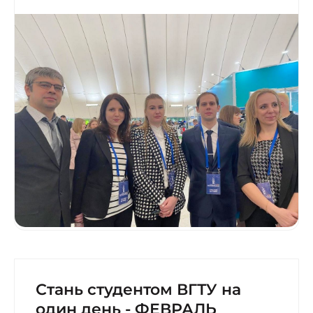
достижений «Беларусь интеллектуальная.
Регионы». На выставке была представлена
разработка кафедры – учебно-
производственный стенд «Программируемый
логический контроллер», созданная
совместно с НПЦ «Европрибор». Более 40 000
человек со всей области ознакомились с
новейшими передовыми разработками
предприятий, организаций, учреждений
образования северного региона.
Стань студентом ВГТУ на
один день - ФЕВРАЛЬ